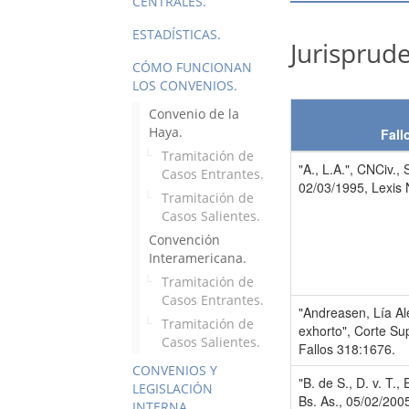
CENTRALES.
ESTADÍSTICAS.
Jurisprude
CÓMO FUNCIONAN
LOS CONVENIOS.
Convenio de la
Haya.
Fall
Tramitación de
"A., L.A.", CNCiv., 
Casos Entrantes.
02/03/1995, Lexis
Tramitación de
Casos Salientes.
Convención
Interamericana.
Tramitación de
Casos Entrantes.
"Andreasen, Lía Al
Tramitación de
exhorto", Corte Su
Casos Salientes.
Fallos 318:1676.
CONVENIOS Y
"B. de S., D. v. T.,
LEGISLACIÓN
Bs. As., 05/02/200
INTERNA.