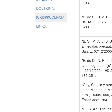
6-03.
DOCTRINA.
"B. de S., D. v. T.,
JURISPRUDENCIA.
Bs. As., 05/02/200
LINKS.
6-03.
"B. S., M. A. c. B. S
s/medidas precauto
Sala E, 07/12/2005
"E. de D., N. R. c. 
s/reintegro de hijo"
I, 29/12/2004. ED 
185-351.
"Gay, Camilo y otr
Imad Mahmoud M
otro", 19/08/1999, 
Fallos 322:1754.
"G., S. A.", Tribuna