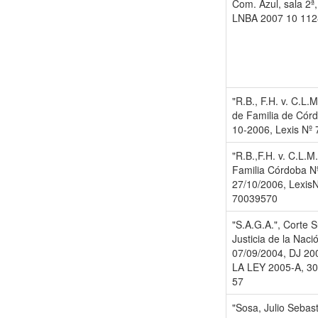
Com. Azul, sala 2ª
LNBA 2007 10 112
"R.B., F.H. v. C.L.
de Familia de Córd
10-2006, Lexis Nº
"R.B.,F.H. v. C.L.M.
Familia Córdoba N
27/10/2006, LexisN
70039570
"S.A.G.A.", Corte 
Justicia de la Naci
07/09/2004, DJ 200
LA LEY 2005-A, 302
57
"Sosa, Julio Sebast