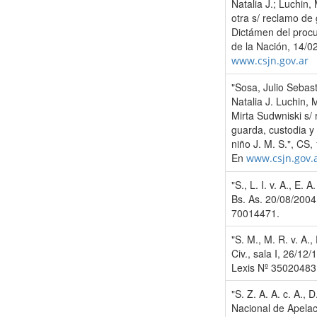
Natalia J.; Luchin,
otra s/ reclamo de
Dictámen del proc
de la Nación, 14/0
www.csjn.gov.ar
"Sosa, Julio Sebast
Natalia J. Luchin, 
Mirta Sudwniski s/
guarda, custodia y 
niño J. M. S.", CS,
En
www.csjn.gov.
"S., L. I. v. A., E. A
Bs. As. 20/08/2004
70014471.
"S. M., M. R. v. A., 
Civ., sala I, 26/12/
Lexis Nº 35020483
"S. Z. A. A. c. A., 
Nacional de Apelac