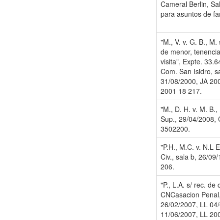
Cameral Berlin, Sal
para asuntos de fa
"M., V. v. G. B., M. 
de menor, tenencia
visita", Expte. 33.6
Com. San Isidro, sa
31/08/2000, JA 20
2001 18 217.
"M., D. H. v. M. B.,
Sup., 29/04/2008, C
3502200.
"P.H., M.C. v. N.L E
Civ., sala b, 26/09
206.
"P., L.A. s/ rec. de 
CNCasacion Penal, 
26/02/2007, LL 04/
11/06/2007, LL 20