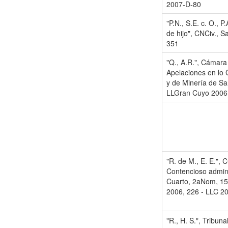
2007-D-80
"P.N., S.E. c. O., P.
de hijo", CNCiv., S
351
"Q., A.R.", Cámara
Apelaciones en lo C
y de Minería de Sa
LLGran Cuyo 2006 (
"R. de M., E. E.",
Contencioso admini
Cuarto, 2aNom, 15
2006, 226 - LLC 2
"R., H. S.", Tribunal