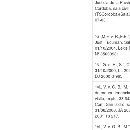
Justicia de la Provi
Córdoba, sala civil
(TSCordoba)(SalaC
07-03
"G.,M.F. v. R.,E.E."
Just. Tucumán, Sal
01/10/2004, Lexis 
Nº 35000981
"N., G. c. H., S.", 
31/10/2000, LL 20
DJ 2000-3-965.
"M., V. v. G. B., M. 
de menor, tenencia
visita, expte. 33.64
Com. San Isidro, sa
31/08/2000, JA 20
2001 18 217.
"M., V. v. G. B., M.