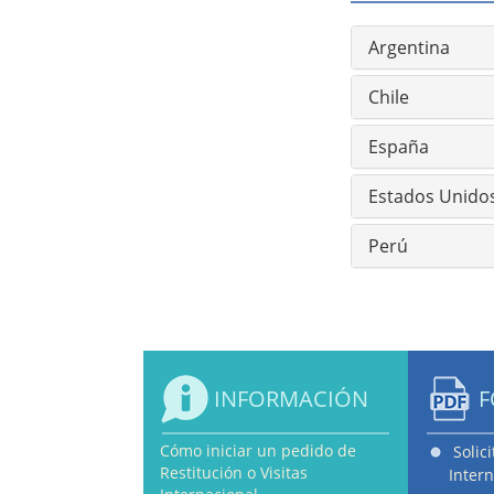
Argentina
Chile
España
Estados Unido
Perú
INFORMACIÓN
F
Cómo iniciar un pedido de
Solic
Restitución o Visitas
Intern