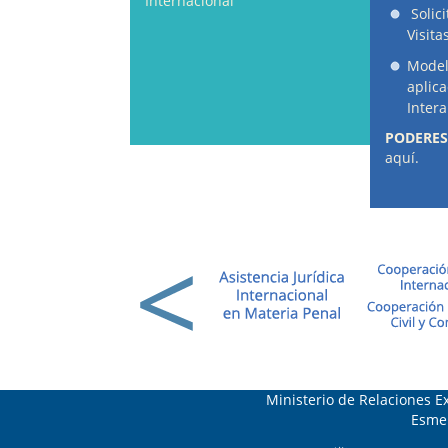
Internacional
Solic
Visita
Model
aplic
Inter
PODERES
aquí.
Ministerio de Relaciones Ex
Esmer