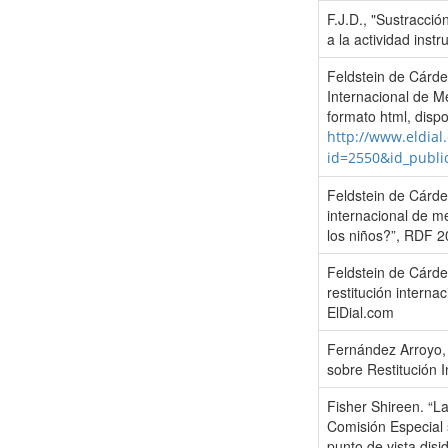
F.J.D., "Sustracció
a la actividad inst
Feldstein de Cárden
Internacional de M
formato html, dispo
http://www.eldial
id=2550&id_public
Feldstein de Cárden
internacional de m
los niños?”, RDF 
Feldstein de Cárden
restitución inter
ElDial.com
Fernández Arroyo, 
sobre Restitución 
Fisher Shireen. “La
Comisión Especial 
punto de vista disi