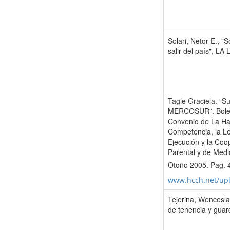
Solari, Netor E., "
salir del país", L
Tagle Graciela. “S
MERCOSUR”. Boletí
Convenio de La Hay
Competencia, la Le
Ejecución y la Coo
Parental y de Medi
Otoño 2005. Pag. 
www.hcch.net/up
Tejerina, Wencesla
de tenencia y gua