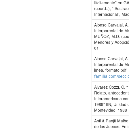
Ilícitamente” en
(coord..), “ Sustr
Internacional”, Mad
Alonso Carvajal, A.
Interparental de 
MUÑOZ, M.D. (coord
Menores y Adopción
81
Alonso Carvajal, A
Interparental de M
línea, formato pdf,
familia.com/secci
Alvarez Cozzi, C. “
Relato, anteceden
Interamericana con
1989” IIN, Unidad d
Montevideo, 1988
Anil & Ranjit Malho
de los Jueces. Enf