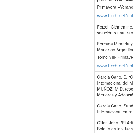
Primavera –Verano
www.hcch.net/up
Foizel, Clémentin
solución o una tr
Forcada Miranda y 
Menor en Argentina
Tomo VIII/ Primav
www.hcch.net/up
García Cano, S. “Gl
Internacional del
MUÑOZ, M.D. (coord
Menores y Adopción
García Cano, Sand
Internacional entre
Gillen John. "El Art
Boletín de los Jue