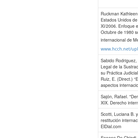
Ruckman Kathleen.
Estados Unidos de 
XI/2006. Enfoque e
Octubre de 1980 so
internacional de M
www.hcch.net/up
Sabido Rodriguez, 
Legal de la Sustrac
su Práctica Judicia
Ruiz, E. (Direct.) 
aspectos internaci
Sajón, Rafael. "De
XIX. Derecho inter
Scotti, Luciana B. 
restitución inter
ElDial.com
Seoane De Chiodi, 