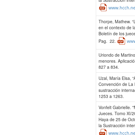
la Sustracción int
www.hcch.ne
Thorpe, Mathew. “L
en el contexto de l
Boletín de los jue
Pag. 22.
www
Uriondo de Martinol
menores. Aplicació
827 a 834.
Uzal, María Elsa, “
Convención de La H
sustracción intern
1253 a 1263.
Vonfelt Gabrielle. 
Jueces. Tomo XI/20
Haya de 25 de Octu
la Sustracción int
www.hcch.ne