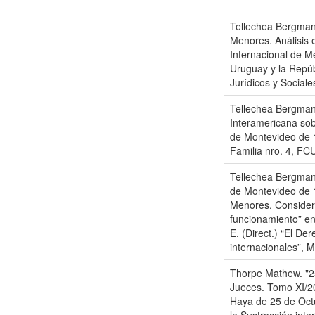
Tellechea Bergman,
Menores. Análisis 
Internacional de Me
Uruguay y la Repúb
Jurídicos y Social
Tellechea Bergman,
Interamericana sob
de Montevideo de 
Familia nro. 4, FC
Tellechea Bergman
de Montevideo de 1
Menores. Considera
funcionamiento” en
E. (Direct.) “El De
internacionales”, 
Thorpe Mathew. "25
Jueces. Tomo XI/20
Haya de 25 de Octu