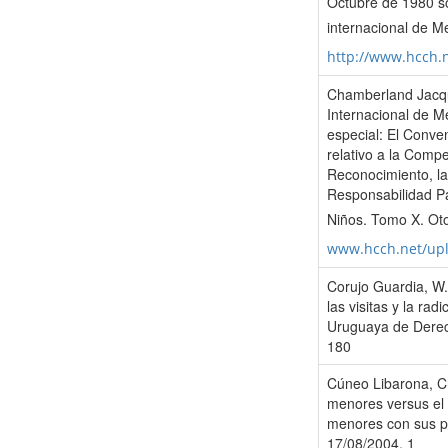
Octubre de 1980 so
internacional de M
http://www.hcch.
Chamberland Jacque
Internacional de M
especial: El Conve
relativo a la Compe
Reconocimiento, la
Responsabilidad Pa
Niños. Tomo X. Ot
www.hcch.net/up
Corujo Guardia, W. 
las visitas y la rad
Uruguaya de Derech
180
Cúneo Libarona, Cri
menores versus el 
menores con sus p
17/08/2004, 1