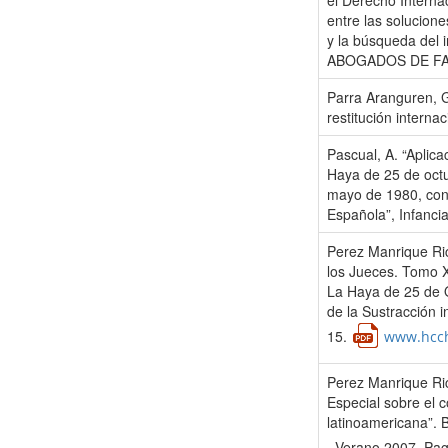
el Derecho Interna
entre las solucione
y la búsqueda del
ABOGADOS DE FAMI
Parra Aranguren, 
restitución intern
Pascual, A. “Aplic
Haya de 25 de oct
mayo de 1980, con 
Española”, Infanci
Perez Manrique Ric
los Jueces. Tomo X
La Haya de 25 de O
de la Sustracción 
15.
www.hcch
Perez Manrique Ric
Especial sobre el c
latinoamericana”. B
–Verano 2007. Pag