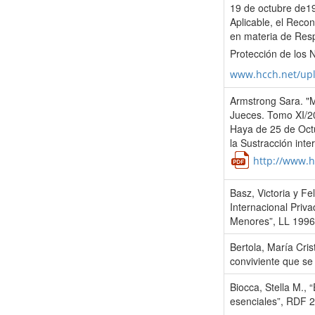
19 de octubre de19
Aplicable, el Recon
en materia de Resp
Protección de los 
www.hcch.net/up
Armstrong Sara. "M
Jueces. Tomo XI/20
Haya de 25 de Octu
la Sustracción int
http://www.h
Basz, Victoria y Fe
Internacional Priva
Menores”, LL 1996-
Bertola, María Cris
conviviente que se 
Biocca, Stella M., 
esenciales”, RDF 