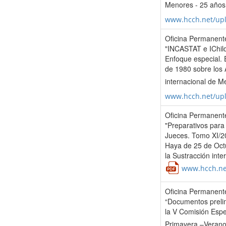
Menores - 25 años
www.hcch.net/up
Oficina Permanente
"INCASTAT e IChild
Enfoque especial.
de 1980 sobre los 
internacional de M
www.hcch.net/up
Oficina Permanente
"Preparativos para 
Jueces. Tomo XI/20
Haya de 25 de Octu
la Sustracción int
www.hcch.ne
Oficina Permanente
“Documentos prelim
la V Comisión Espec
Primavera –Verano