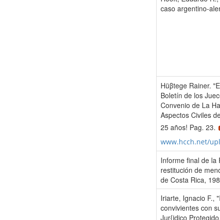
caso argentino-ale
Hüβtege Rainer. "El 
Boletín de los Jue
Convenio de La Ha
Aspectos Civiles de
25 años! Pag. 23.
www.hcch.net/up
Informe final de l
restitución de men
de Costa Rica, 198
Iriarte, Ignacio F.
convivientes con s
Jur{idico Protegid