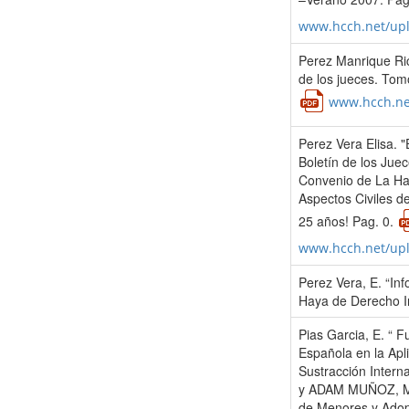
www.hcch.net/up
Perez Manrique Ric
de los jueces. Tom
www.hcch.ne
Perez Vera Elisa. "
Boletín de los Jue
Convenio de La Ha
Aspectos Civiles de
25 años! Pag. 0.
www.hcch.net/up
Perez Vera, E. “Inf
Haya de Derecho In
Pias Garcia, E. “ 
Española en la Apli
Sustracción Inter
y ADAM MUÑOZ, M.D.
de Menores y Adopc