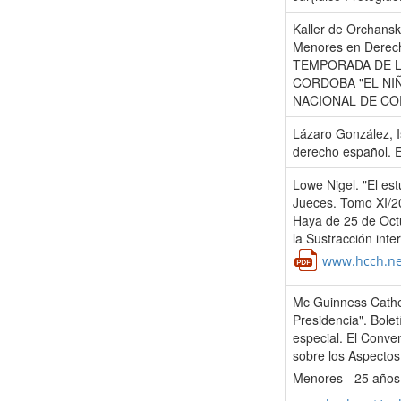
Kaller de Orchansky
Menores en Derech
TEMPORADA DE L
CORDOBA "EL NIÑ
NACIONAL DE CO
Lázaro González, I
derecho español. E
Lowe Nigel. "El est
Jueces. Tomo XI/20
Haya de 25 de Octu
la Sustracción int
www.hcch.ne
Mc Guinness Cather
Presidencia". Bole
especial. El Conve
sobre los Aspectos 
Menores - 25 años