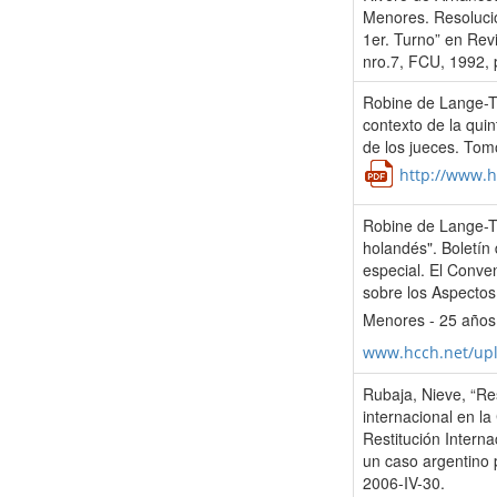
Menores. Resoluci
1er. Turno” en Rev
nro.7, FCU, 1992, 
Robine de Lange-Te
contexto de la quin
de los jueces. Tom
http://www.h
Robine de Lange-Te
holandés". Boletín
especial. El Conve
sobre los Aspectos 
Menores - 25 años
www.hcch.net/up
Rubaja, Nieve, “Res
internacional en l
Restitución Interna
un caso argentino 
2006-IV-30.